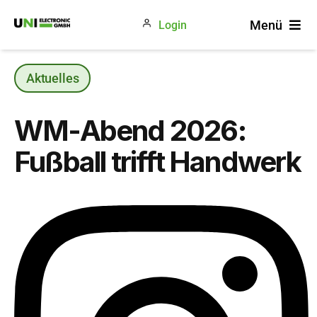
Zum
Menü
Login
Inhalt
springen
Produkte
Aktuelles
Gewerke
Unternehmen
WM-Abend 2026:
Fußball trifft Handwerk
Blog