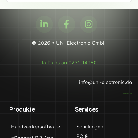
© 2026 • UNI-Electronic GmbH
Ruf‘ uns an 0231 94950
info@uni-electronic.de
www.magnific.com
Produkte
Services
Handwerkersoftware
Schulungen
PC &
eConnect P.2 App