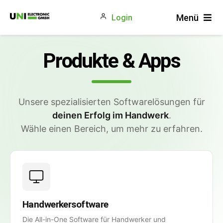
Zum
Menü
Login
Inhalt
springen
Produkte
Produkte & Apps
Gewerke
Unternehmen
Unsere spezialisierten Softwarelösungen für
Blog
deinen Erfolg im Handwerk
.
Wähle einen Bereich, um mehr zu erfahren.
Handwerkersoftware
Die All-in-One Software für Handwerker und