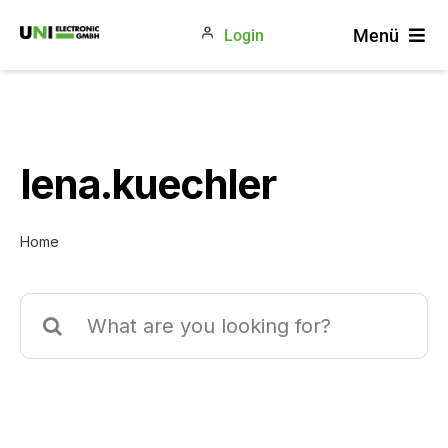
Zum
Menü
Login
Inhalt
springen
Produkte
Gewerke
Unternehmen
lena.kuechler
Blog
Home
Suche
nach: