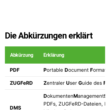
Die Abkürzungen erklärt
Abkürzung
Erklärung
PDF
P
ortable
D
ocument
F
ormat 
ZUGFeRD
Z
entraler
U
ser
G
uide des
F
o
D
okumenten
M
anagement
S
y
PDFs, ZUGFeRD-Dateien, E-M
DMS