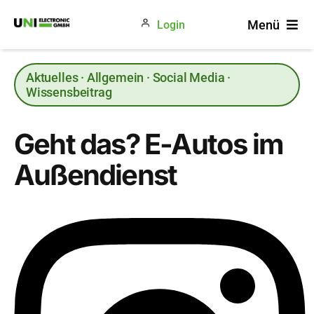
Zum
Menü
Login
Inhalt
springen
Produkte
Aktuelles · Allgemein · Social Media ·
Gewerke
Wissensbeitrag
Unternehmen
Geht das? E-Autos im
Blog
Außendienst