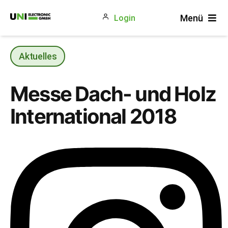
Zum
Menü
Login
Inhalt
springen
Produkte
Aktuelles
Gewerke
Messe Dach- und Holz
Unternehmen
International 2018
Blog