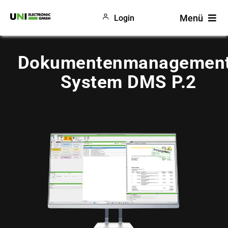
Zum
Menü
Login
Inhalt
springen
Produkte
Dokumentenmanagemen
Gewerke
System DMS P.2
Unternehmen
Blog